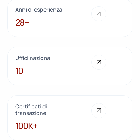
Anni di esperienza
28+
28+
Uffici nazionali
10
10
Certificati di
transazione
100K+
100K+