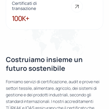
Certificati di
transazione
100K+
100K+
Costruiamo insieme un
futuro sostenibile
Forniamo servizi di certificazione, audit e prove nei
settori tessile, alimentare, agricolo, dei sistemi di
gestione e dei prodotti industriali, secondo gli
standard internazionali. I nostri accreditamenti
TÜRKAK e IOAS assicurano che il certificato che