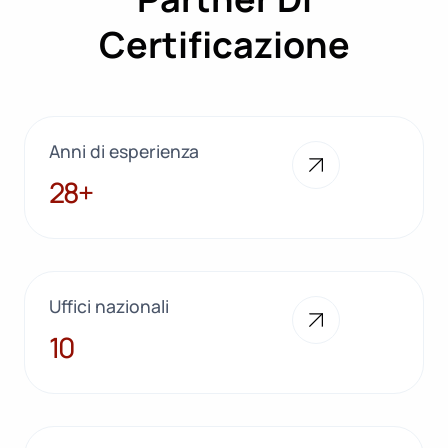
Certificazione
Anni di esperienza
28+
28+
Uffici nazionali
10
10