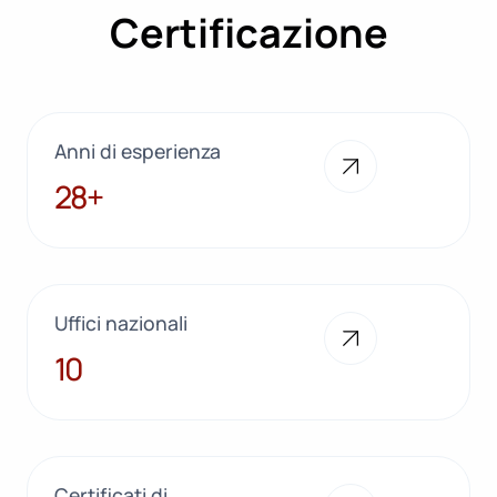
Certificazione
Anni di esperienza
28+
28+
Uffici nazionali
10
10
Certificati di