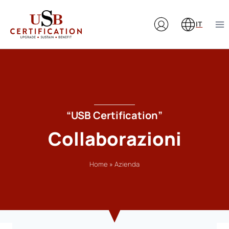
Salta
al
IT
contenuto
“USB Certification”
Collaborazioni
Home
»
Azienda