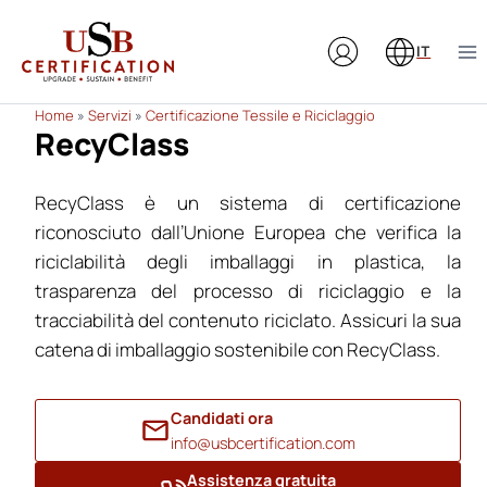
Salta
al
IT
contenuto
Home
»
Servizi
»
Certificazione Tessile e Riciclaggio
RecyClass
RecyClass è un sistema di certificazione
riconosciuto dall’Unione Europea che verifica la
riciclabilità degli imballaggi in plastica, la
trasparenza del processo di riciclaggio e la
tracciabilità del contenuto riciclato. Assicuri la sua
catena di imballaggio sostenibile con RecyClass.
Candidati ora
info@usbcertification.com
Assistenza gratuita