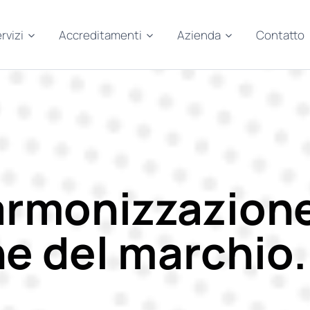
rvizi
Accreditamenti
Azienda
Contatto
armonizzazione
ne del marchio.