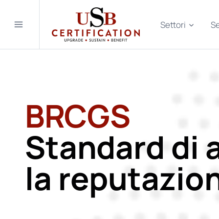
Salta
al
Settori
Se
contenuto
BRCGS
Standard di 
la reputazio