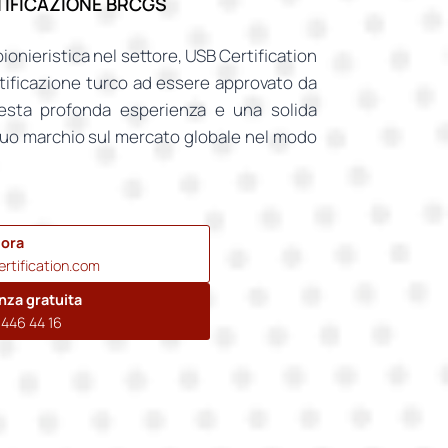
TIFICAZIONE BRCGS
ionieristica nel settore, USB Certification
rtificazione turco ad essere approvato da
sta profonda esperienza e una solida
l suo marchio sul mercato globale nel modo
 ora
rtification.com
nza gratuita
446 44 16