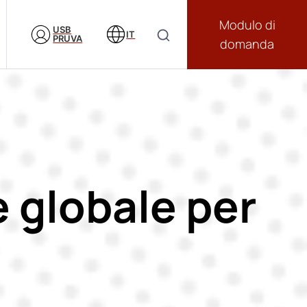
Modulo di
USB
IT
PRUVA
domanda
 globale per