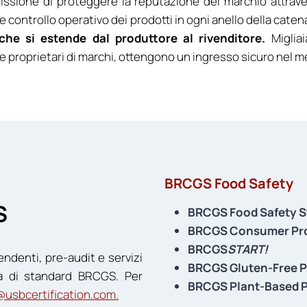
ssione di proteggere la reputazione del marchio attraver
tà e controllo operativo dei prodotti in ogni anello della ca
e si estende dal produttore al rivenditore.
Migliai
 proprietari di marchi, ottengono un ingresso sicuro nel 
BRCGS Food Safety
S
BRCGS Food Safety S
BRCGS Consumer Pro
BRCGS
START!
endenti, pre-audit e servizi
BRCGS Gluten-Free P
lia di standard BRCGS. Per
BRCGS Plant-Based P
@usbcertification.com
.