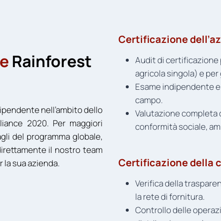
Certificazione dell’a
ne
Rainforest
Audit di certificazion
agricola singola) e pe
Esame indipendente e r
campo.
ndipendente nell’ambito dello
Valutazione completa del
lliance 2020. Per maggiori
conformità sociale, a
tagli del programma globale,
direttamente il nostro team
Certificazione della
er la sua azienda.
Verifica della trasparenz
la rete di fornitura.
Controllo delle operaz