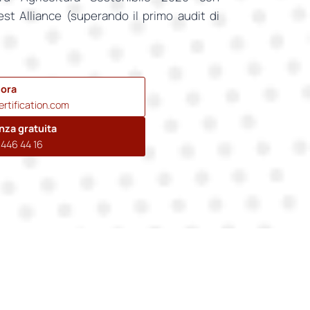
rest Alliance (superando il primo audit di
 ora
rtification.com
nza gratuita
446 44 16