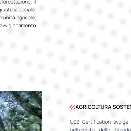
forestazione, il
iustizia sociale.
munità agricole,
rovvigionamento
AGRICOLTURA SOSTEN
USB Certification svolge 
nell’ambito dello Stand