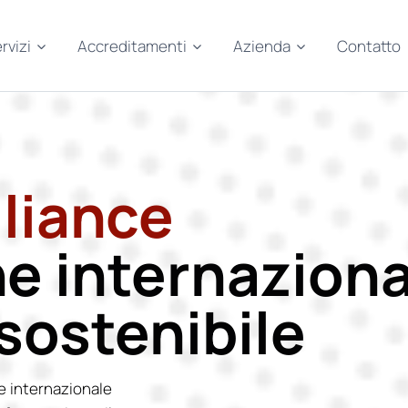
rvizi
Accreditamenti
Azienda
Contatto
lliance
ne internaziona
 sostenibile
e internazionale