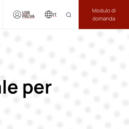
Modulo di
USB
IT
PRUVA
domanda
le per