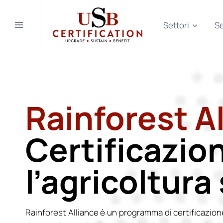
Salta
al
Settori
Se
contenuto
Rainforest A
Certificazio
l’agricoltura
Rainforest Alliance è un programma di certificazion