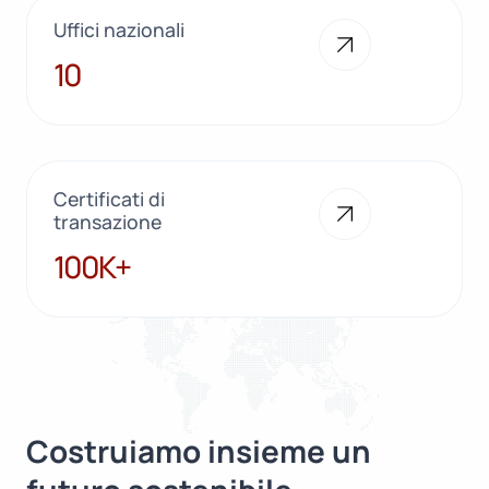
Uffici nazionali
10
10
Certificati di
transazione
100K+
100K+
Costruiamo insieme un