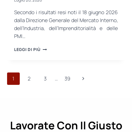
Secondo i risultati resi noti il 18 giugno 2026
dalla Direzione Generale del Mercato Interno,
dell’Industria, dell’Imprenditorialità e delle
PMI…
I
LEGGI DI PIÙ
TEST
CONDOTTI
NELL’UE
RILEVANO
Navigazione
Pagina
1
2
3
…
39
CHE
NEL
pagina
successiva
37%
DEI
CAPI
TESTATI
LA
Lavorate Con Il Giusto
COMPOSIZIONE
FIBROSA