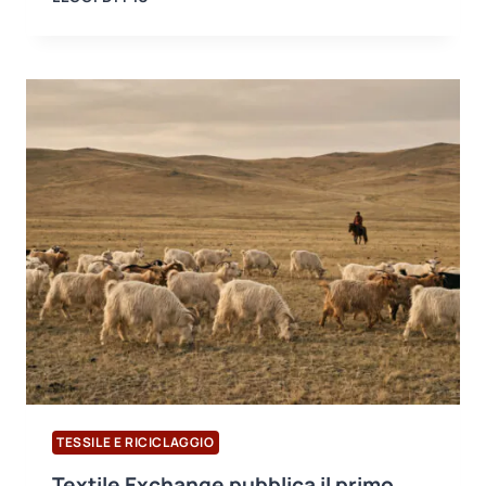
LA
NUOVA
DICHIARAZIONE
DI
POSIZIONE
(P708)
RELATIVA
ALLA
VERSIONE
7
DELLO
STANDARD
BRCGS
SUI
MATERIALI
DI
IMBALLAGGIO
TESSILE E RICICLAGGIO
Textile Exchange pubblica il primo