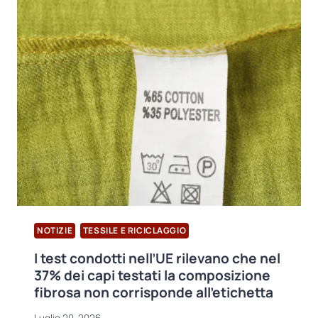
OPERATORI
DEL
SETTORE
ALLA
LONDON
TEXTILE
FAIR
NOTIZIE
TESSILE E RICICLAGGIO
I test condotti nell’UE rilevano che nel
37% dei capi testati la composizione
fibrosa non corrisponde all’etichetta
Luglio 20, 2026