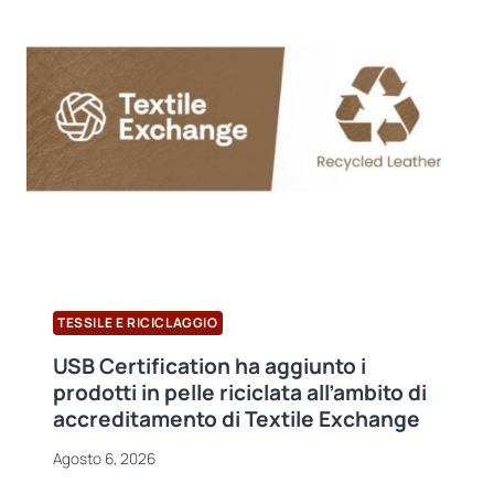
NELL’UE:
VIETATA
LA
DISTRUZIONE
DEI
CAPI
INVENDUTI,
APERTA
LA
REGISTRAZIONE
AL
PASSAPORTO
DIGITALE
DI
TESSILE E RICICLAGGIO
PRODOTTO
USB Certification ha aggiunto i
prodotti in pelle riciclata all’ambito di
accreditamento di Textile Exchange
Agosto 6, 2026