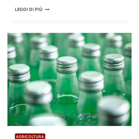
VISITA
LEGGI DI PIÙ
DI
CONGRATULAZIONI
AL
NUOVO
PRESIDENTE
DELL’ASSOCIAZIONE
DEGLI
ESPORTATORI
DI
DENIZLI
AGRICOLTURA