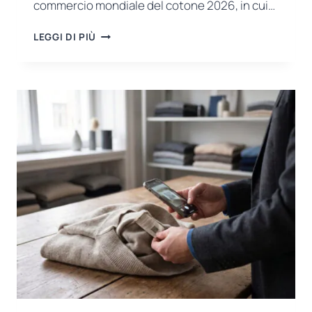
commercio mondiale del cotone 2026, in cui…
RAPPORTO
LEGGI DI PIÙ
ICAC
2026
SUL
COMMERCIO
MONDIALE
DEL
COTONE:
IL
COMMERCIO
GLOBALE
RAGGIUNGERÀ
I
10,3
MILIONI
DI
TONNELLATE
ENTRO
IL
2028/29