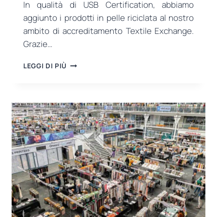
In qualità di USB Certification, abbiamo
aggiunto i prodotti in pelle riciclata al nostro
ambito di accreditamento Textile Exchange.
Grazie…
USB
LEGGI DI PIÙ
CERTIFICATION
HA
AGGIUNTO
I
PRODOTTI
IN
PELLE
RICICLATA
ALL’AMBITO
DI
ACCREDITAMENTO
DI
TEXTILE
EXCHANGE