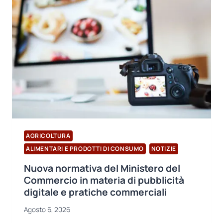
STATI
RITIRATI
DAL
MERCATO
A
CAUSA
DEL
SUPERAMENTO
DEI
LIMITI
DI
BORO
AGRICOLTURA
ALIMENTARI E PRODOTTI DI CONSUMO
NOTIZIE
Nuova normativa del Ministero del
Commercio in materia di pubblicità
digitale e pratiche commerciali
Agosto 6, 2026