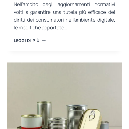
Nell’ambito degli aggiornamenti normativi
volti a garantire una tutela più efficace dei
diritti dei consumatori nell’ambiente digitale,
le modifiche apportate…
NUOVA
LEGGI DI PIÙ
NORMATIVA
DEL
MINISTERO
DEL
COMMERCIO
IN
MATERIA
DI
PUBBLICITÀ
DIGITALE
E
PRATICHE
COMMERCIALI