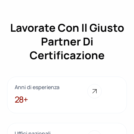
Lavorate Con Il Giusto
Partner Di
Certificazione
Anni di esperienza
28+
28+
Uffici nazionali