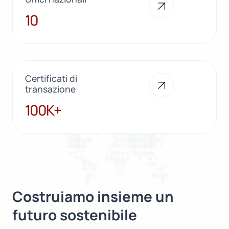
10
10
Certificati di
transazione
100K+
100K+
Costruiamo insieme un
futuro sostenibile