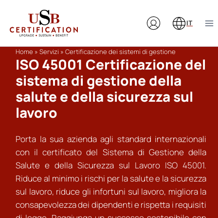
Salta
al
IT
contenuto
Home
»
Servizi
»
Certificazione dei sistemi di gestione
ISO 45001 Certificazione del
sistema di gestione della
salute e della sicurezza sul
lavoro
Porta la sua azienda agli standard internazionali
con il certificato del Sistema di Gestione della
Salute e della Sicurezza sul Lavoro ISO 45001.
Riduce al minimo i rischi per la salute e la sicurezza
sul lavoro, riduce gli infortuni sul lavoro, migliora la
consapevolezza dei dipendenti e rispetta i requisiti
di legge. Raggiunga un successo sostenibile con