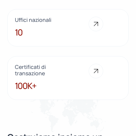
Uffici nazionali
10
10
Certificati di
transazione
100K+
100K+