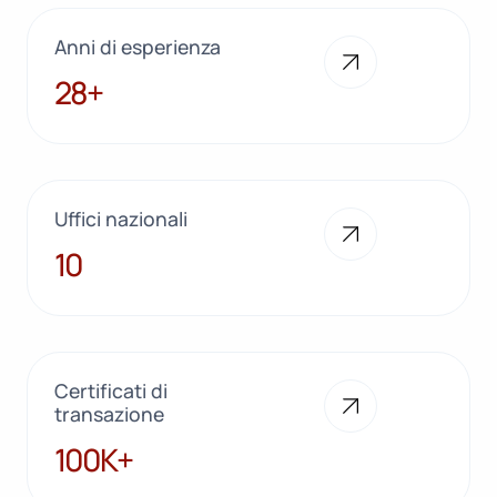
Anni di esperienza
28+
28+
Uffici nazionali
10
10
Certificati di
transazione
100K+
100K+