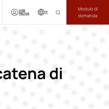
Modulo di
USB
IT
PRUVA
domanda
catena di