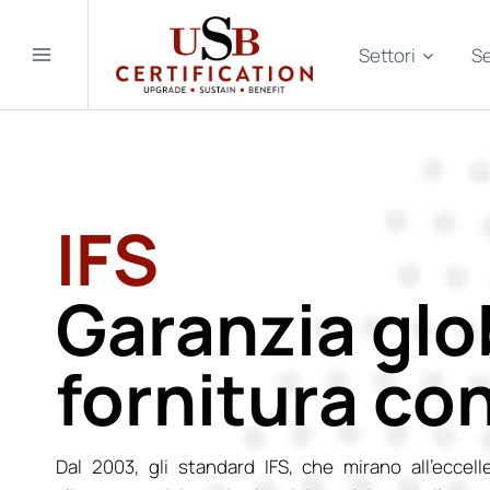
Salta
al
Settori
Se
contenuto
IFS
Garanzia glo
fornitura con
Dal 2003, gli standard IFS, che mirano all’eccell