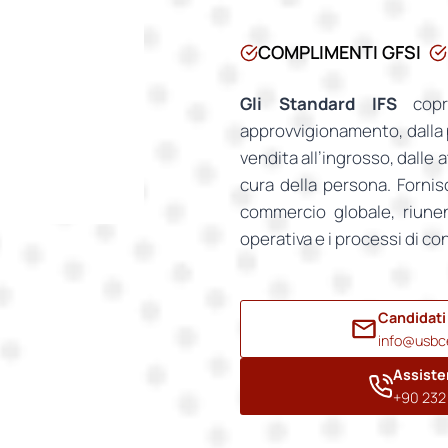
COMPLIMENTI GFSI
Gli Standard IFS
copro
approvvigionamento, dalla p
vendita all’ingrosso, dalle a
cura della persona. Fornis
commercio globale, riunen
operativa e i processi di co
Candidati
info@usbce
Assiste
+90 232 