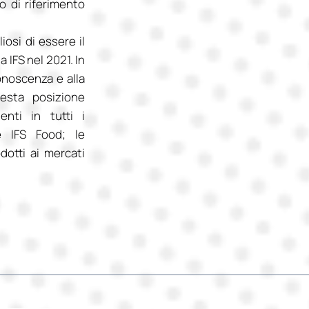
to di riferimento
iosi di essere il
 IFS nel 2021. In
conoscenza e alla
uesta posizione
enti in tutti i
re IFS Food; le
dotti ai mercati