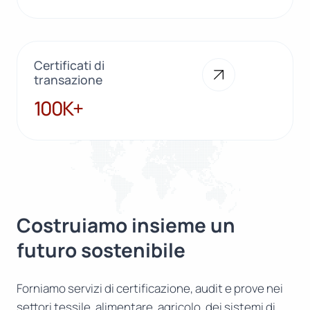
Certificati di
transazione
100K+
100K+
Costruiamo insieme un
futuro sostenibile
Forniamo servizi di certificazione, audit e prove nei
settori tessile, alimentare, agricolo, dei sistemi di