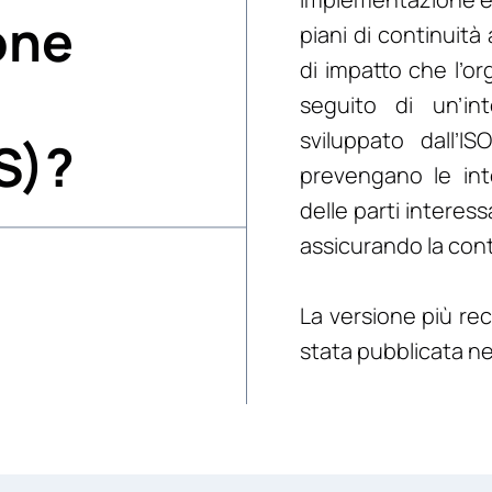
one
piani di continuità
di impatto che l’o
seguito di un’in
sviluppato dall’I
S)?
prevengano le inter
delle parti interess
assicurando la cont
La versione più rec
stata pubblicata n