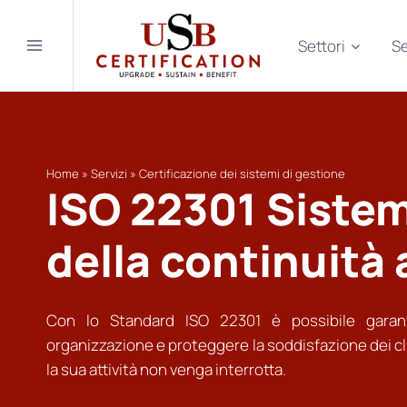
Salta
al
Settori
Se
contenuto
Home
»
Servizi
»
Certificazione dei sistemi di gestione
ISO 22301 Sistem
della continuità
Con lo Standard ISO 22301 è possibile garantir
organizzazione e proteggere la soddisfazione dei cl
la sua attività non venga interrotta.