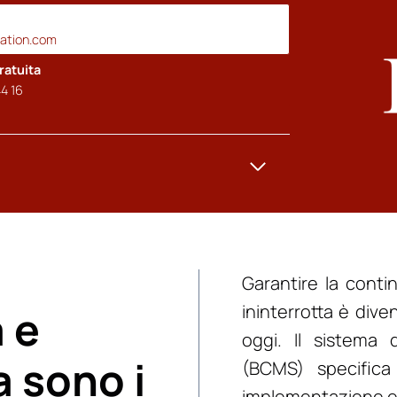
cation.com
ratuita
4 16
Garantire la conti
ininterrotta è dive
 e
oggi. Il sistema 
a sono i
(BCMS) specifica 
implementazione e