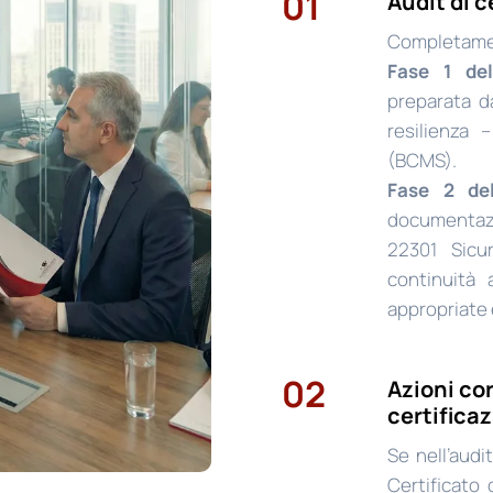
01
Audit di c
Completament
Fase 1 dell
preparata da
resilienza 
(BCMS).
Fase 2 dell
documentazi
22301 Sicu
continuità 
appropriate
02
Azioni cor
certifica
Se nell’audi
Certificato