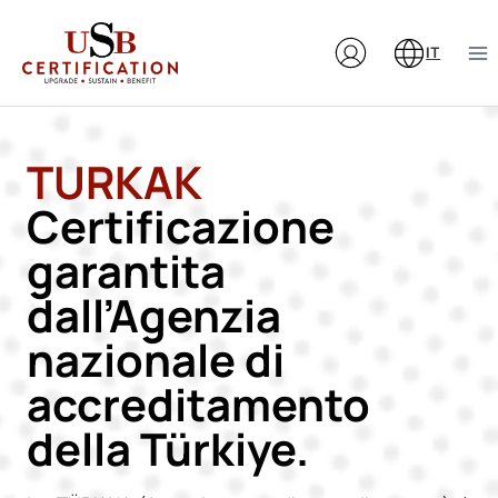
Salta
al
IT
contenuto
TURKAK
Certificazione
garantita
dall’Agenzia
nazionale di
accreditamento
della Türkiye.