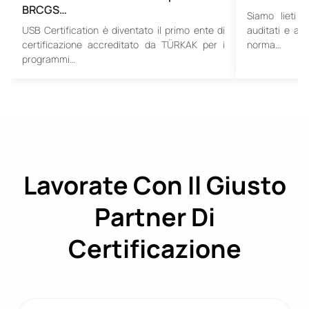
BRCGS…
Siamo lieti 
USB Certification è diventato il primo ente di
auditati e ac
certificazione accreditato da TÜRKAK per i
norma…
programmi…
Lavorate Con Il Giusto
Partner Di
Certificazione