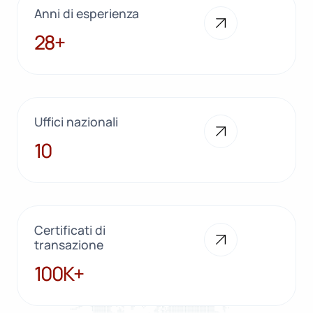
Anni di esperienza
28+
28+
Uffici nazionali
10
10
Certificati di
transazione
100K+
100K+