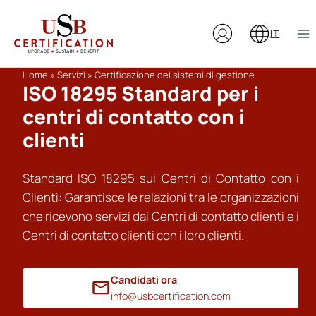
Salta
al
IT
contenuto
Home
»
Servizi
»
Certificazione dei sistemi di gestione
ISO 18295 Standard per i
centri di contatto con i
clienti
Standard ISO 18295 sui Centri di Contatto con i
Clienti: Garantisce le relazioni tra le organizzazioni
che ricevono servizi dai Centri di contatto clienti e i
Centri di contatto clienti con i loro clienti.
Candidati ora
info@usbcertification.com