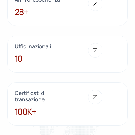
28+
28+
Uffici nazionali
10
10
Certificati di
transazione
100K+
100K+