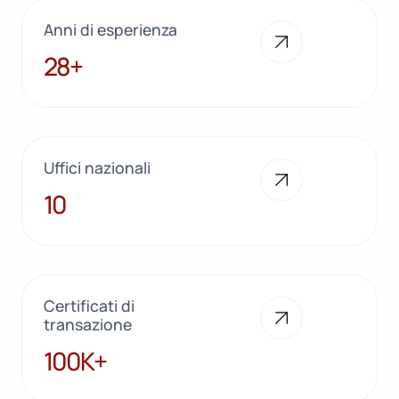
Anni di esperienza
28+
28+
Uffici nazionali
10
10
Certificati di
transazione
100K+
100K+