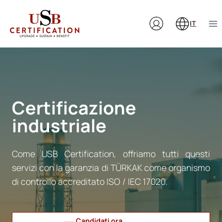
Salta
al
IT
contenuto
Certificazione
industriale
Come USB Certification, offriamo tutti questi
servizi con la garanzia di TÜRKAK come organismo
di controllo accreditato ISO / IEC 17020.
Candidati ora