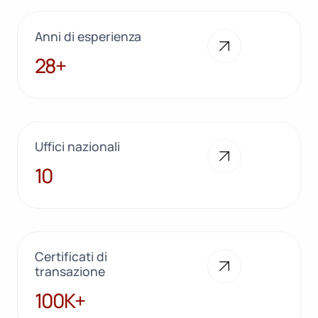
Anni di esperienza
28+
28+
Uffici nazionali
10
10
Certificati di
transazione
100K+
100K+