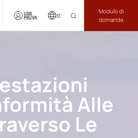
Modulo di
USB
IT
PRUVA
domanda
estazioni
formità Alle
raverso Le