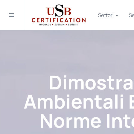
Salta
al
Settori
Se
contenuto
Dimostra
Ambientali 
Norme Int