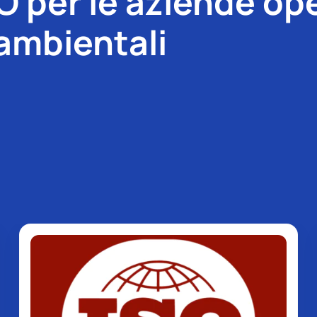
O per le aziende ope
 ambientali