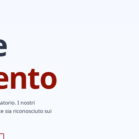
e
ento
torio. I nostri
 sia riconosciuto sui