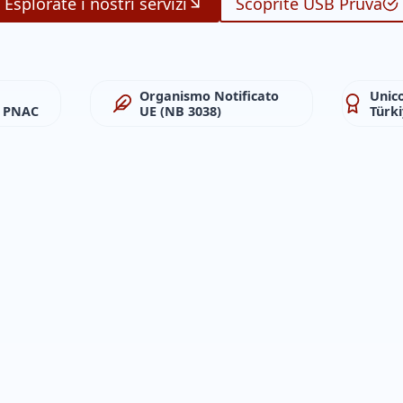
Esplorate i nostri servizi
Scoprite USB Pruva
Organismo Notificato
Unic
· PNAC
UE (NB 3038)
Türk