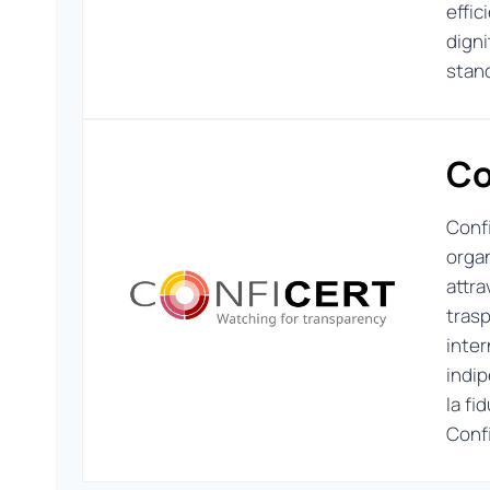
effic
digni
stand
Co
Confi
orga
attra
trasp
inter
indip
la fi
Confi