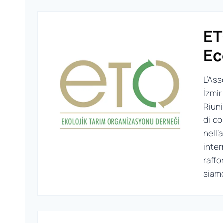
ET
Ec
L’Ass
İzmir
Riuni
di co
nell’
inter
raffo
siamo