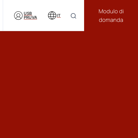
Modulo di
USB
IT
PRUVA
domanda
e