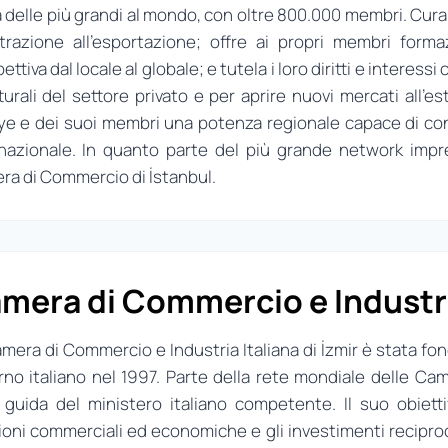
 delle più grandi al mondo, con oltre 800.000 membri. Cura il
strazione all’esportazione; offre ai propri membri for
ettiva dal locale al globale; e tutela i loro diritti e interess
turali del settore privato e per aprire nuovi mercati all’es
iye e dei suoi membri una potenza regionale capace di c
nazionale. In quanto parte del più grande network impre
a di Commercio di İstanbul.
mera di Commercio e Industria
mera di Commercio e Industria Italiana di İzmir è stata fo
no italiano nel 1997. Parte della rete mondiale delle Ca
 guida del ministero italiano competente. Il suo obietti
ioni commerciali ed economiche e gli investimenti reciproci t