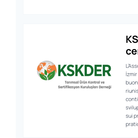
KS
ce
L’Ass
İzmir
buone
riuni
conti
svilu
sui p
prati