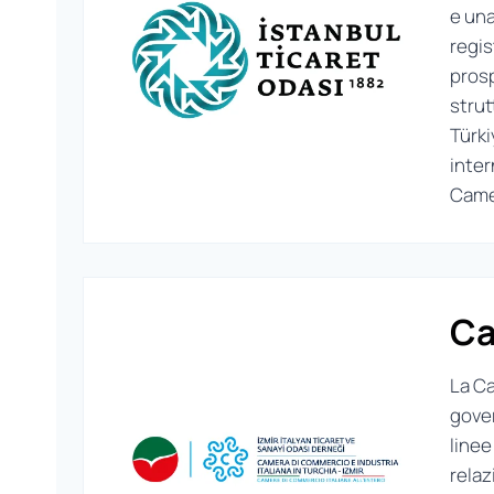
e una
regi
prosp
strut
Türk
inter
Camer
Ca
La Ca
gover
linee
relaz