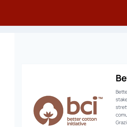
Be
Bette
stak
stret
comu
Grazi