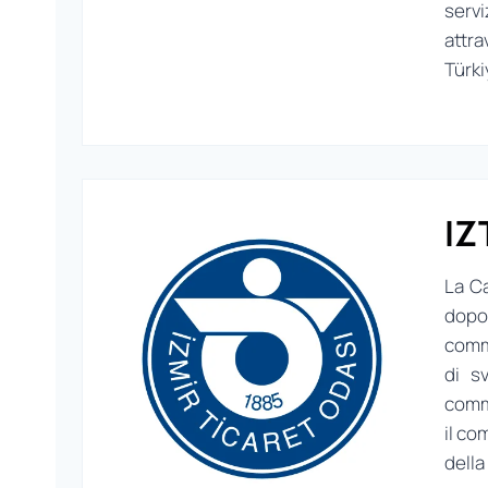
serv
attra
Türki
IZ
La Ca
dopo 
comme
di s
comme
il co
della