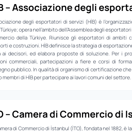
B – Associazione degli esportat
ociazione degli esportatori di servizi (HİB) è l’organizzazi
 Türkiye; opera nell’ambito dell’Assemblea degli esportatori
rcio della Türkiye. Riunisce gli esportatori di ambiti c
orti e costruzioni. HİB definisce la strategia di esportazione 
 ai decisori, ed elabora proposte di soluzione. Per i pr
oni commerciali, partecipazioni a fiere e corsi di form
gno pubblico. In qualità di organismo di certificazione che e
 membri di HİB per partecipare ai lavori comuni del settore.
O – Camera di Commercio di I
mera di Commercio di İstanbul (İTO), fondata nel 1882, è l