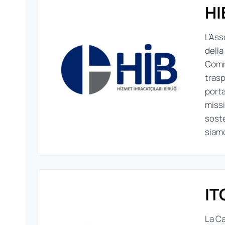
HI
L’Ass
della
Comme
trasp
porta
missi
soste
siamo
IT
La Ca