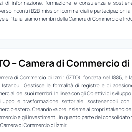
izi di informazione, formazione e consulenza e sostien
verso incontri B2B, missioni commerciali e partecipazioni a fie
ye e l’Italia, siamo membri della Camera di Commercio e Indust
TO – Camera di Commercio di 
mera di Commercio di İzmir (İZTO), fondata nel 1885, è 
Istanbul. Gestisce le formalità di registro e di adesione
rciali dei suoi membri. In linea con gli Obiettivi di svilupp
viluppo e trasformazione settoriale, sostenendoli con f
rcio estero. Creando valore insieme ai propri stakeholder, 
mmercio e gli investimenti. In quanto parte del consolidato
 Camera di Commercio di İzmir.