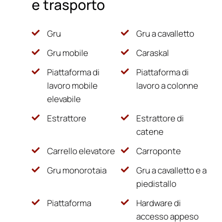
e trasporto
Gru
Gru a cavalletto
Gru mobile
Caraskal
Piattaforma di
Piattaforma di
lavoro mobile
lavoro a colonne
elevabile
Estrattore
Estrattore di
catene
Carrello elevatore
Carroponte
Gru monorotaia
Gru a cavalletto e a
piedistallo
Piattaforma
Hardware di
accesso appeso