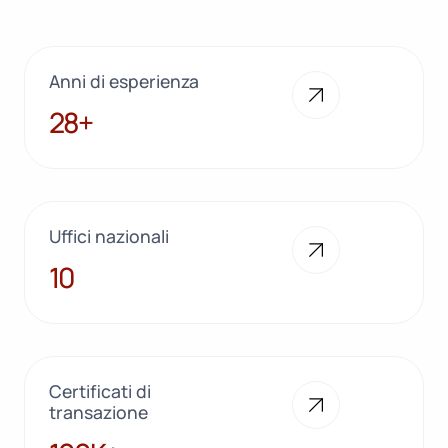
Anni di esperienza
28+
28+
Uffici nazionali
10
10
Certificati di
transazione
100K+