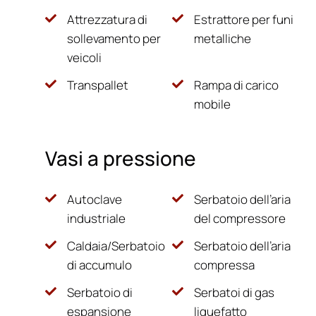
Attrezzatura di
Estrattore per funi
sollevamento per
metalliche
veicoli
Transpallet
Rampa di carico
mobile
Vasi a pressione
Autoclave
Serbatoio dell’aria
industriale
del compressore
Caldaia/Serbatoio
Serbatoio dell’aria
di accumulo
compressa
Serbatoio di
Serbatoi di gas
espansione
liquefatto