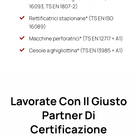
16093, TS EN 1807-2)
Rettificatrici stazionarie* (TS EN ISO
16089)
Macchine perforatrici* (TS EN 12717 + A1)
Cesoie a ghigliottina* (TS EN 13985 + A1)
Lavorate Con Il Giusto
Partner Di
Certificazione