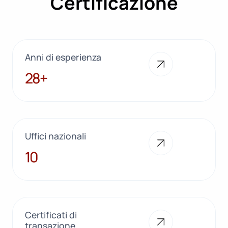
Certificazione
Anni di esperienza
28+
28+
Uffici nazionali
10
10
Certificati di
transazione