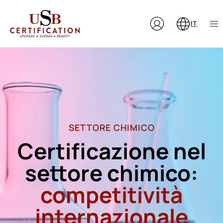
Salta
al
IT
contenuto
SETTORE CHIMICO
Certificazione nel
settore chimico:
competitività
internazionale