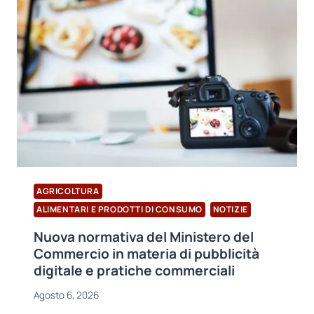
STATI
RITIRATI
DAL
MERCATO
A
CAUSA
DEL
SUPERAMENTO
DEI
LIMITI
DI
BORO
AGRICOLTURA
ALIMENTARI E PRODOTTI DI CONSUMO
NOTIZIE
Nuova normativa del Ministero del
Commercio in materia di pubblicità
digitale e pratiche commerciali
Agosto 6, 2026