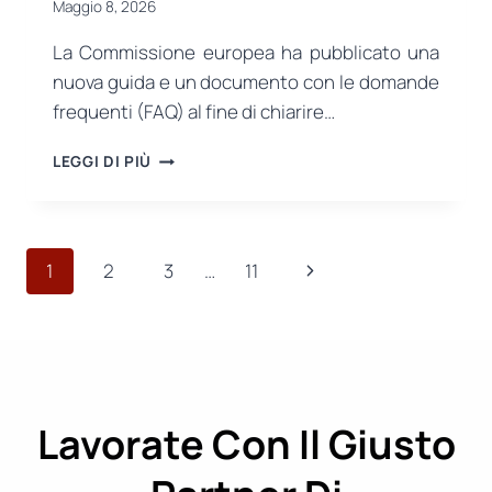
Maggio 8, 2026
La Commissione europea ha pubblicato una
nuova guida e un documento con le domande
frequenti (FAQ) al fine di chiarire…
NUOVE
LEGGI DI PIÙ
LINEE
GUIDA
UE
SUGLI
Navigazione
Pagina
1
2
3
…
11
IMBALLAGGI
SOSTENIBILI:
pagina
successiva
IL
PROCESSO
DI
ATTUAZIONE
DEL
Lavorate Con Il Giusto
PPWR
DIVENTA
PIÙ