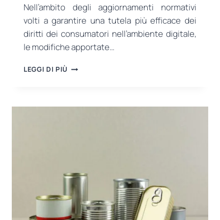
Nell’ambito degli aggiornamenti normativi
volti a garantire una tutela più efficace dei
diritti dei consumatori nell’ambiente digitale,
le modifiche apportate…
NUOVA
LEGGI DI PIÙ
NORMATIVA
DEL
MINISTERO
DEL
COMMERCIO
IN
MATERIA
DI
PUBBLICITÀ
DIGITALE
E
PRATICHE
COMMERCIALI