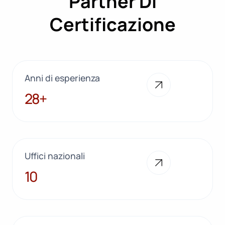
Partner Di
CHIARO
Certificazione
Anni di esperienza
28+
28+
Uffici nazionali
10
10