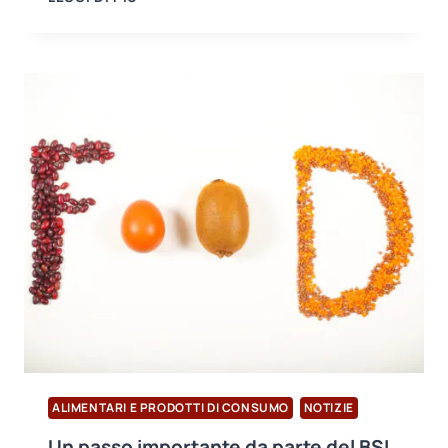
LA
NUOVA
DICHIARAZIONE
DI
POSIZIONE
(P708)
RELATIVA
ALLA
VERSIONE
7
DELLO
STANDARD
BRCGS
SUI
MATERIALI
DI
IMBALLAGGIO
ALIMENTARI E PRODOTTI DI CONSUMO
NOTIZIE
Un passo importante da parte del BSI