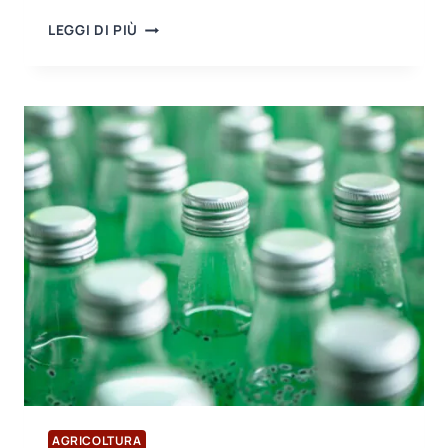
VISITA
LEGGI DI PIÙ
DI
CONGRATULAZIONI
AL
NUOVO
PRESIDENTE
DELL’ASSOCIAZIONE
DEGLI
ESPORTATORI
DI
DENIZLI
AGRICOLTURA