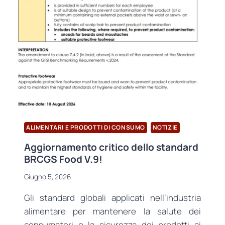
PRENDE
IL
VIA
IN
TURCHIA:
CERTIFICAZIONE
USB
ALLA
CONFERENZA
DI
APERTURA
E
AL
ALIMENTARI E PRODOTTI DI CONSUMO
NOTIZIE
SIMPOSIO
Aggiornamento critico dello standard
INTERNAZIONALE
BRCGS Food V.9!
Giugno 5, 2026
Gli standard globali applicati nell’industria
alimentare per mantenere la salute dei
consumatori e la sicurezza dei prodotti ai