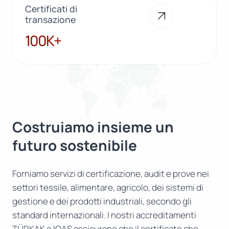
Certificati di
transazione
100K+
100K+
Costruiamo insieme un
futuro sostenibile
Forniamo servizi di certificazione, audit e prove nei
settori tessile, alimentare, agricolo, dei sistemi di
gestione e dei prodotti industriali, secondo gli
standard internazionali. I nostri accreditamenti
TÜRKAK e IOAS assicurano che il certificato che