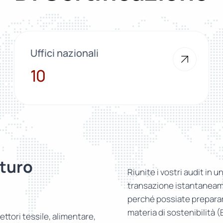
Uffici nazionali
10
10
turo
Riunite i vostri audit in u
transazione istantaneame
perché possiate prepararv
materia di sostenibilità 
ettori tessile, alimentare,