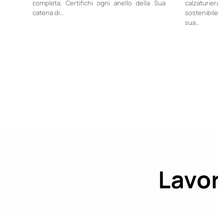
completa. Certifichi ogni anello della Sua
calzaturi
catena di…
sostenibil
sua…
Lavor