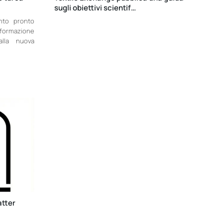
sugli obiettivi scientif…
ento pronto
rmazione
alla nuova
atter