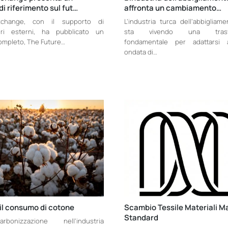
di riferimento sul fut…
affronta un cambiamento…
xchange, con il supporto di
L’industria turca dell’abbigliam
tori esterni, ha pubblicato un
sta vivendo una trasfo
ompleto, The Future…
fondamentale per adattarsi 
ondata di…
il consumo di cotone
Scambio Tessile Materiali M
Standard
bonizzazione nell’industria