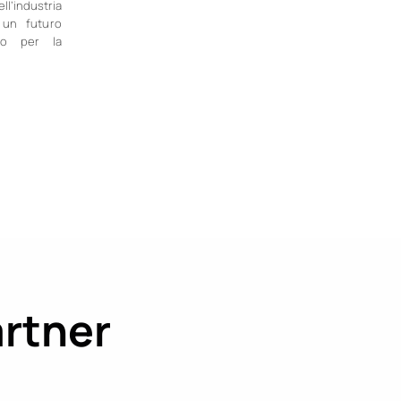
industria
 un futuro
eto per la
artner