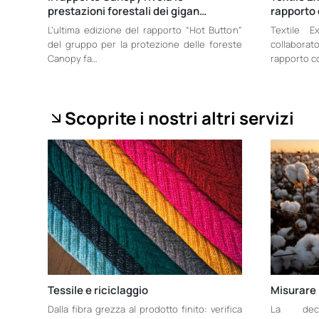
prestazioni forestali dei gigan…
rapporto 
L’ultima edizione del rapporto “Hot Button”
Textile E
del gruppo per la protezione delle foreste
collabora
Canopy fa…
rapporto c
Scoprite i nostri altri servizi
Tessile e riciclaggio
Misurare 
Dalla fibra grezza al prodotto finito: verifica
La decar