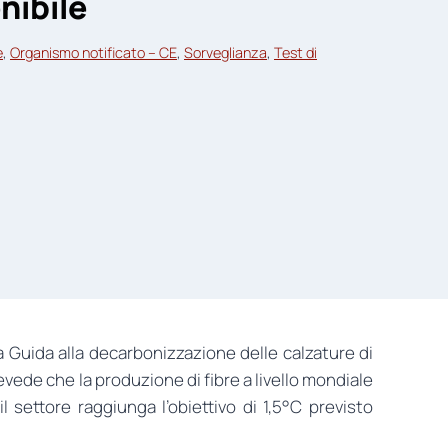
nibile
e
, 
Organismo notificato – CE
, 
Sorveglianza
, 
Test di
a Guida alla decarbonizzazione delle calzature di
vede che la produzione di fibre a livello mondiale
il settore raggiunga l’obiettivo di 1,5°C previsto