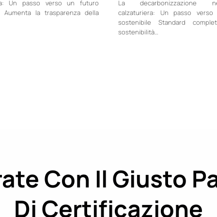
era: Un passo verso un futuro
La decarbonizzazione nell’
e Aumenta la trasparenza della
calzaturiera: Un passo verso
sostenibile Standard compl
sostenibilità…
ate Con Il Giusto P
Di Certificazione