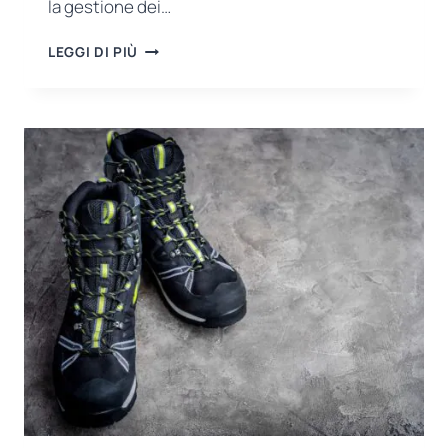
la gestione dei…
EPR
LEGGI DI PIÙ
UNA
NUOVA
ERA
NELLA
GESTIONE
DEI
RIFIUTI
DI
IMBALLAGGIO