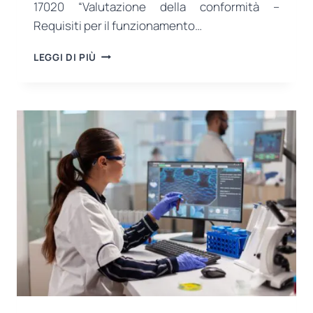
17020 “Valutazione della conformità –
Requisiti per il funzionamento…
SERVIZI
LEGGI DI PIÙ
COMPLETI
DI
ISPEZIONE
E
SORVEGLIANZA
SECONDO
ISO/IEC
17020
DA
USB
CERTIFICATION