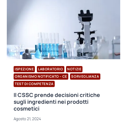
I
NOSTRI
SERVIZI
DI
TEST
AFFIDABILI
ISPEZIONE
LABORATORIO
NOTIZIE
ORGANISMO NOTIFICATO – CE
SORVEGLIANZA
TEST DI COMPETENZA
Il CSSC prende decisioni critiche
sugli ingredienti nei prodotti
cosmetici
Agosto 21, 2024