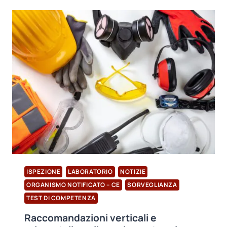
CALZATURIERA:
UN
PASSO
VERSO
UN
FUTURO
SOSTENIBILE
ISPEZIONE
LABORATORIO
NOTIZIE
ORGANISMO NOTIFICATO – CE
SORVEGLIANZA
TEST DI COMPETENZA
Raccomandazioni verticali e