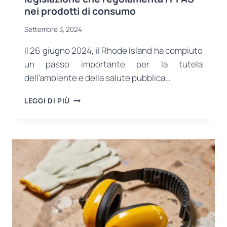
nei prodotti di consumo
Settembre 3, 2024
Il 26 giugno 2024, il Rhode Island ha compiuto
un passo importante per la tutela
dell’ambiente e della salute pubblica…
IL
LEGGI DI PIÙ
RHODE
ISLAND
STABILISCE
UN
PRECEDENTE
CON
UNA
NUOVA
LEGISLAZIONE
CHE
REGOLAMENTA
I