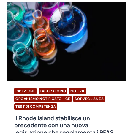
COMPETENZA:
SONO
INIZIATE
LE
DOMANDE
PER
I
TEST
DI
CARICA
BIOLOGICA
SECONDO
GLI
STANDARD
ISO
ISPEZIONE
LABORATORIO
NOTIZIE
11737-
ORGANISMO NOTIFICATO – CE
SORVEGLIANZA
1
TEST DI COMPETENZA
Il Rhode Island stabilisce un
precedente con una nuova
legislazione che regolamenta i PFAS