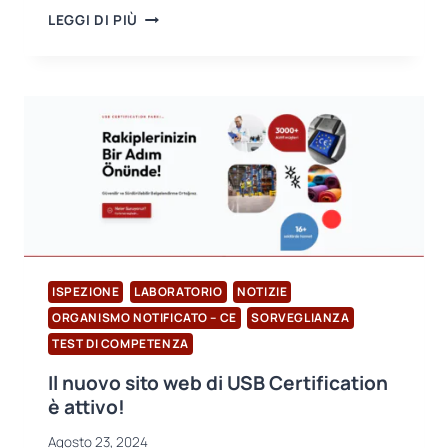
TRE
LEGGI DI PIÙ
SOLUZIONI
INNOVATIVE
PER
LA
PROTEZIONE
DELL’UDITO:
TECNOLOGIE
PER
MIGLIORARE
LA
SICUREZZA
IN
AMBIENTI
ISPEZIONE
LABORATORIO
NOTIZIE
RUMOROSI
ORGANISMO NOTIFICATO – CE
SORVEGLIANZA
TEST DI COMPETENZA
Il nuovo sito web di USB Certification
è attivo!
Agosto 23, 2024