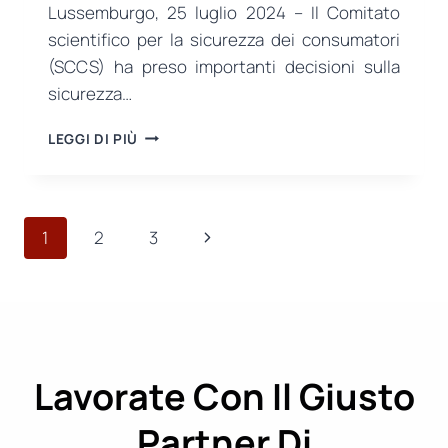
Lussemburgo, 25 luglio 2024 – Il Comitato
scientifico per la sicurezza dei consumatori
(SCCS) ha preso importanti decisioni sulla
sicurezza…
IL
LEGGI DI PIÙ
CSSC
PRENDE
DECISIONI
CRITICHE
Navigazione
Pagina
1
2
3
SUGLI
INGREDIENTI
pagina
successiva
NEI
PRODOTTI
COSMETICI
Lavorate Con Il Giusto
Partner Di