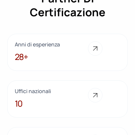
Certificazione
Anni di esperienza
28+
28+
Uffici nazionali
10
10