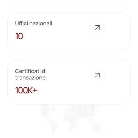
Uffici nazionali
10
10
Certificati di
transazione
100K+
100K+