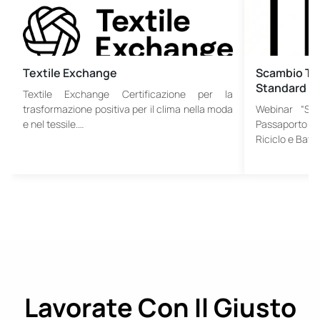
Textile Exchange
Scambio Tes
Standard
Textile Exchange Certificazione per la
trasformazione positiva per il clima nella moda
Webinar “Sol
e nel tessile.…
Passaporto D
Riciclo e Bat
Lavorate Con Il Giusto