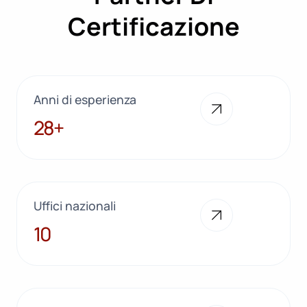
Certificazione
Anni di esperienza
28+
28+
Uffici nazionali
10
10