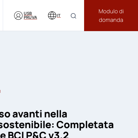
Modulo di
USB
IT
PRUVA
domanda
a
so avanti nella
sostenibile: Completata
e BCI P&C v3.2