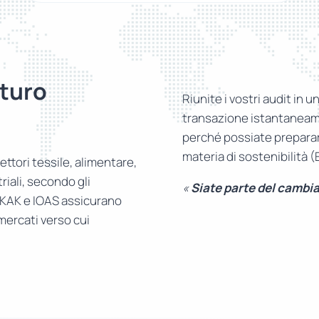
turo
Riunite i vostri audit in u
transazione istantaneame
perché possiate prepararv
materia di sostenibilità 
ettori tessile, alimentare,
riali, secondo gli
«
Siate parte del cambi
RKAK e IOAS assicurano
 mercati verso cui