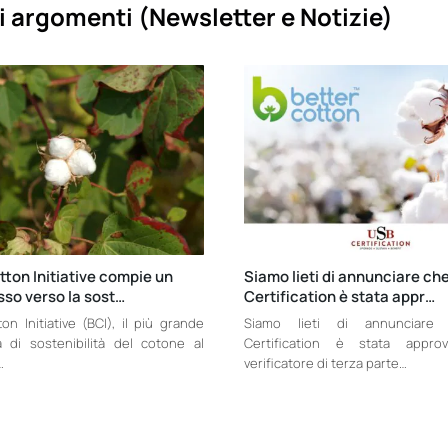
i argomenti (
Newsletter e Notizie)
tton Initiative compie un
Siamo lieti di annunciare ch
so verso la sost…
Certification è stata appr…
on Initiative (BCI), il più grande
Siamo lieti di annunciar
di sostenibilità del cotone al
Certification è stata appr
…
verificatore di terza parte…