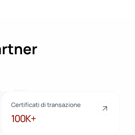
artner
Certificati di transazione
100K+
100K+