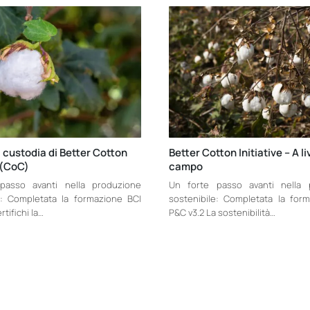
 custodia di Better Cotton
Better Cotton Initiative – A li
e (CoC)
campo
passo avanti nella produzione
Un forte passo avanti nella 
e: Completata la formazione BCI
sostenibile: Completata la for
tifichi la…
P&C v3.2 La sostenibilità…