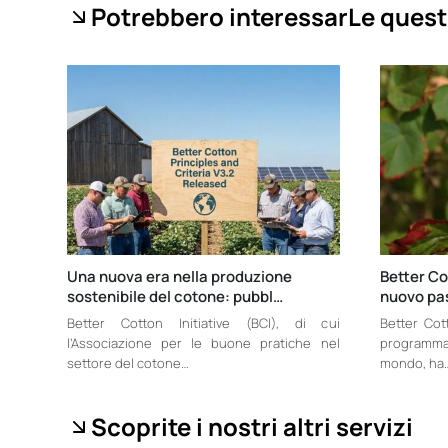
Potrebbero interessarLe quest
Una nuova era nella produzione
Better Co
sostenibile del cotone: pubbl…
nuovo pas
Better Cotton Initiative (BCI), di cui
Better Cott
l’Associazione per le buone pratiche nel
programma 
settore del cotone…
mondo, ha
Scoprite i nostri altri servizi