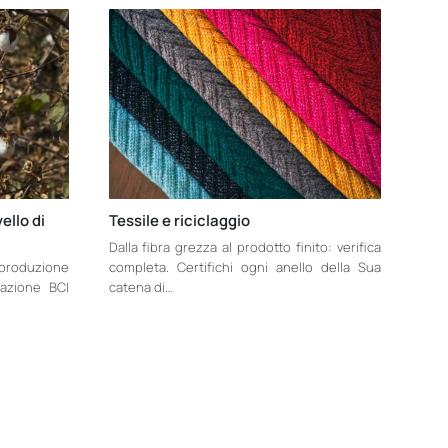
vello di
Tessile e riciclaggio
Dalla fibra grezza al prodotto finito: verifica
produzione
completa. Certifichi ogni anello della Sua
mazione BCI
catena di…