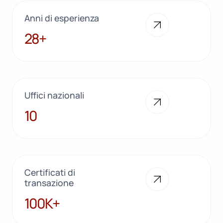
Anni di esperienza
28+
28+
Uffici nazionali
10
10
Certificati di
transazione
100K+
100K+