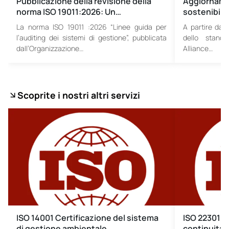
Pubblicazione della revisione della
Aggiornamen
norma ISO 19011:2026: Un…
sostenibilit
La norma ISO 19011 :2026 “Linee guida per
A partire dal 
l’auditing dei sistemi di gestione”, pubblicata
dello standa
dall’Organizzazione…
Alliance…
Scoprite i nostri altri servizi
ISO 14001 Certificazione del sistema
ISO 22301 S
di gestione ambientale
continuità 