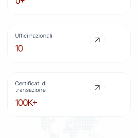
0+
Uffici nazionali
10
10
Certificati di
transazione
100K+
100K+