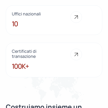
Uffici nazionali
10
10
Certificati di
transazione
100K+
100K+
Costruiamo insieme un