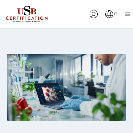
Salta
al
IT
contenuto