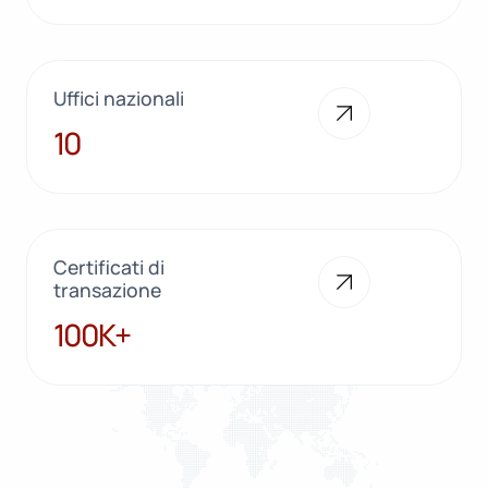
Uffici nazionali
10
10
Certificati di
transazione
100K+
100K+