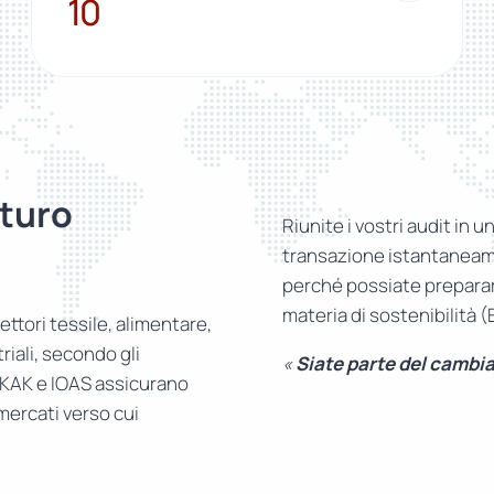
10
turo
Riunite i vostri audit in u
transazione istantaneame
perché possiate prepararv
materia di sostenibilità 
ettori tessile, alimentare,
riali, secondo gli
«
Siate parte del cambi
RKAK e IOAS assicurano
 mercati verso cui