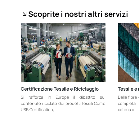
Scoprite i nostri altri servizi
Certificazione Tessile e Riciclaggio
Tessile e 
Si rafforza in Europa il dibattito sul
Dalla fibra
contenuto riciclato dei prodotti tessili Come
completa. 
USB Certification,…
catena di…