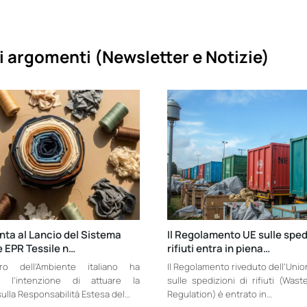
i argomenti (
Newsletter e Notizie)
unta al Lancio del Sistema
Il Regolamento UE sulle spedi
 EPR Tessile n…
rifiuti entra in piena…
ero dell’Ambiente italiano ha
Il Regolamento riveduto dell’Uni
o l’intenzione di attuare la
sulle spedizioni di rifiuti (Was
ulla Responsabilità Estesa del…
Regulation) è entrato in…