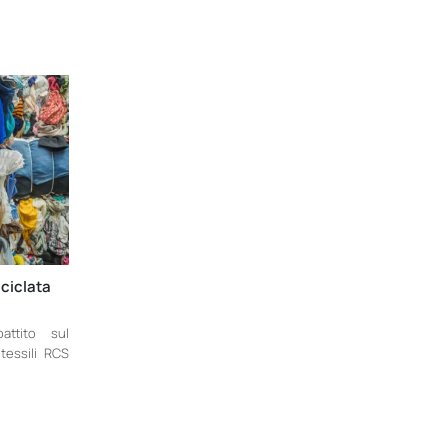
iciclata
attito sul
 tessili RCS