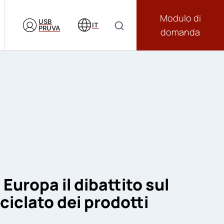
Modulo di
USB
IT
PRUVA
domanda
n Europa il dibattito sul
ciclato dei prodotti