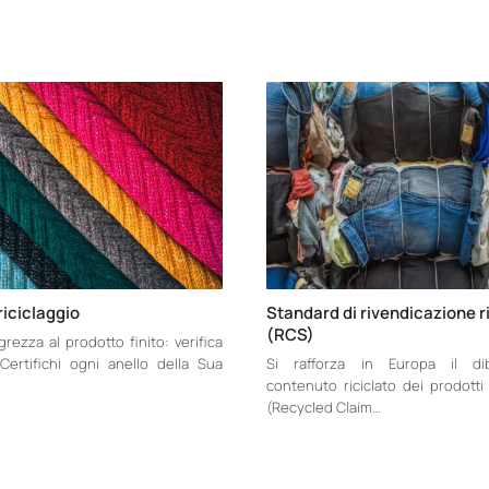
riciclaggio
Standard di rivendicazione r
(RCS)
 grezza al prodotto finito: verifica
Certifichi ogni anello della Sua
Si rafforza in Europa il dib
contenuto riciclato dei prodotti
(Recycled Claim…