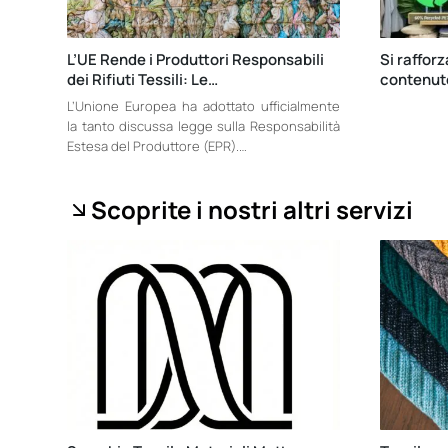
L’UE Rende i Produttori Responsabili
Si rafforz
dei Rifiuti Tessili: Le…
contenuto
L’Unione Europea ha adottato ufficialmente
la tanto discussa legge sulla Responsabilità
Estesa del Produttore (EPR).…
Scoprite i nostri altri servizi