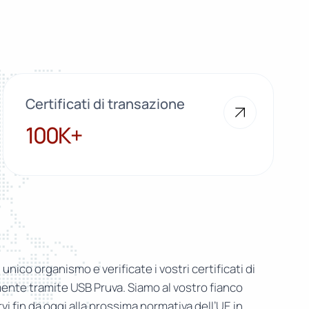
Certificati di transazione
100K+
100K+
n unico organismo e verificate i vostri certificati di
nte tramite USB Pruva. Siamo al vostro fianco
i fin da oggi alla prossima normativa dell’UE in