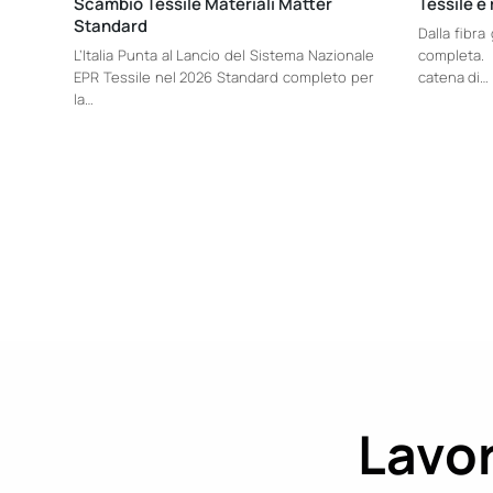
Scambio Tessile Materiali Matter
Tessile e 
Standard
Dalla fibra
L’Italia Punta al Lancio del Sistema Nazionale
completa. 
EPR Tessile nel 2026 Standard completo per
catena di…
la…
Lavor