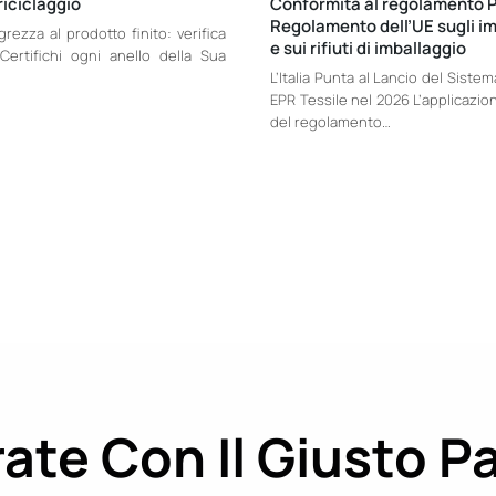
riciclaggio
Conformità al regolamento 
Regolamento dell’UE sugli im
 grezza al prodotto finito: verifica
e sui rifiuti di imballaggio
Certifichi ogni anello della Sua
L’Italia Punta al Lancio del Siste
EPR Tessile nel 2026 L’applicazi
del regolamento…
ate Con Il Giusto P