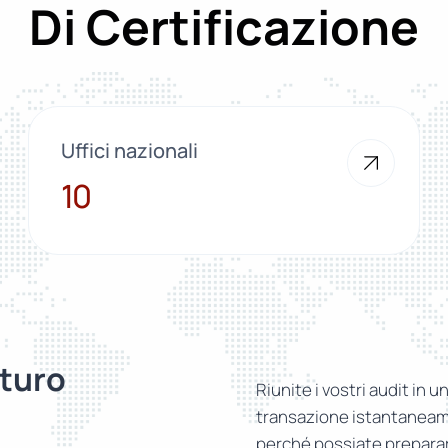
Di Certificazione
Uffici nazionali
10
10
turo
Riunite i vostri audit in u
transazione istantaneame
perché possiate prepararv