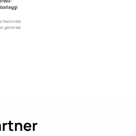
PPWR:
ballaggi
ma Nazionale
one generale
artner