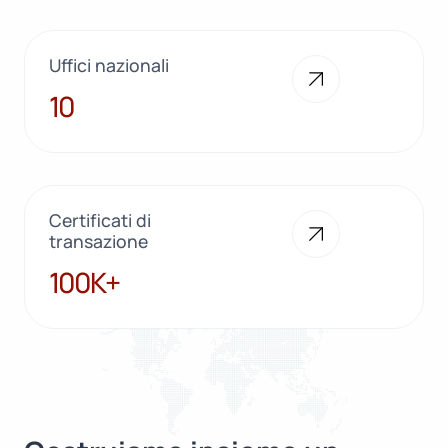
Uffici nazionali
10
10
Certificati di
transazione
100K+
100K+