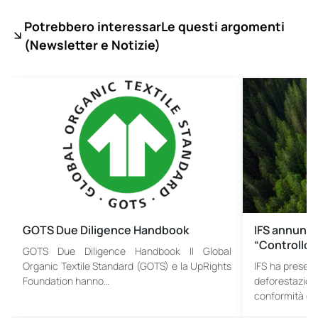
Potrebbero interessarLe questi argomenti
(
Newsletter e Notizie)
GOTS Due Diligence Handbook
IFS annunci
“Controllo 
GOTS Due Diligence Handbook Il Global
Organic Textile Standard (GOTS) e la UpRights
IFS ha present
Foundation hanno…
deforestazione
conformità de