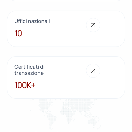
Uffici nazionali
10
10
Certificati di
transazione
100K+
100K+