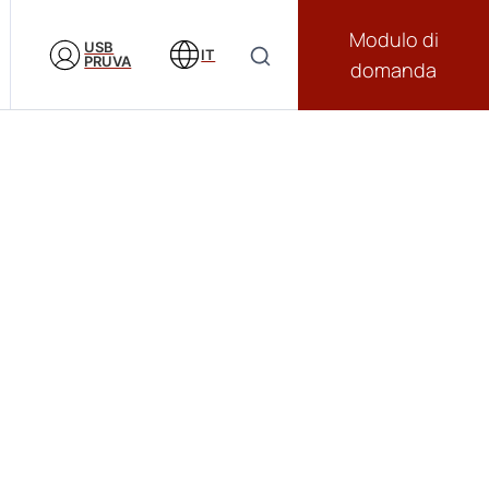
Modulo di
USB
IT
PRUVA
domanda