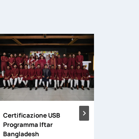
Certificazione USB
Pubblic
Programma Iftar
sulla p
Bangladesh