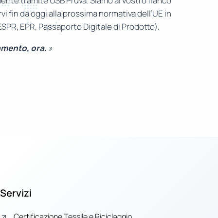
nte tramite USB Pruva. Siamo al vostro fianco
i fin da oggi alla prossima normativa dell’UE in
(ESPR, EPR, Passaporto Digitale di Prodotto).
amento, ora.
»
Servizi
Certificazione Tessile e Riciclaggio