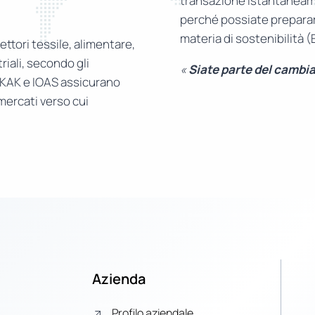
transazione istantaneame
perché possiate prepararv
materia di sostenibilità 
ettori tessile, alimentare,
riali, secondo gli
«
Siate parte del cambi
RKAK e IOAS assicurano
 mercati verso cui
Azienda
Profilo aziendale