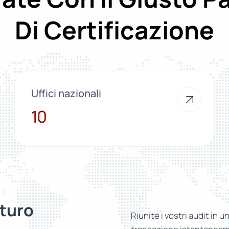
Di Certificazione
Uffici nazionali
10
10
turo
Riunite i vostri audit in u