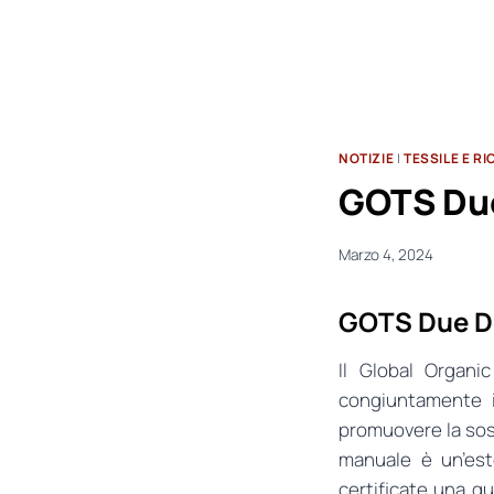
NOTIZIE
|
TESSILE E R
GOTS Due
Marzo 4, 2024
GOTS Due D
Il Global Organi
congiuntamente i
promuovere la soste
manuale è un’est
certificate una g