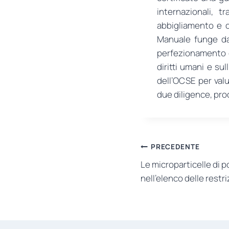
internazionali, 
abbigliamento e ca
Manuale funge da 
perfezionamento de
diritti umani e su
dell’OCSE per valu
due diligence, pr
Navigazione
PRECEDENTE
Le microparticelle di p
articoli
nell’elenco delle restr