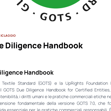
ICICLAGGIO
 Diligence Handbook
iligence Handbook
c Textile Standard (GOTS) e la UpRights Foundation
l GOTS Due Diligence Handbook for Certified Entities, c
nibilità, i diritti umani e le pratiche commerciali etiche nel
ensione fondamentale della versione GOTS 7.0, che for
uida essenziale per le pratiche commerciali responsabili. 