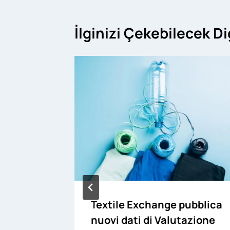
İlginizi Çekebilecek D
Textile Exchange pubblica
one
nuovi dati di Valutazione
e