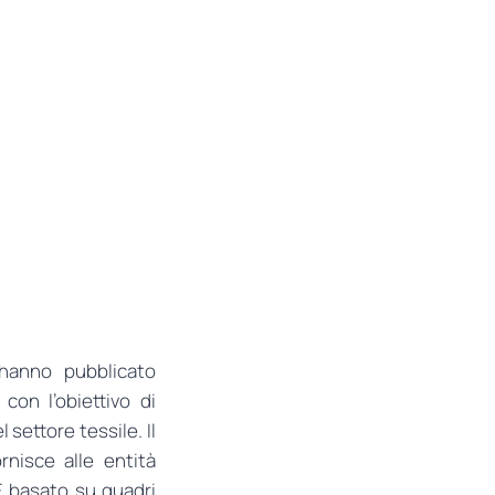
 hanno pubblicato
on l’obiettivo di
 settore tessile. Il
nisce alle entità
È basato su quadri