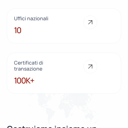
Uffici nazionali
10
10
Certificati di
transazione
100K+
100K+