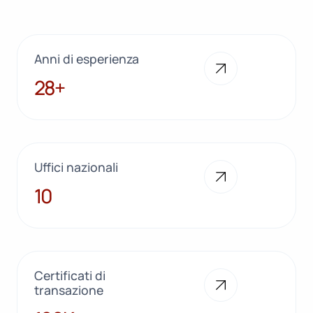
Anni di esperienza
28+
28+
Uffici nazionali
10
10
Certificati di
transazione
100K+