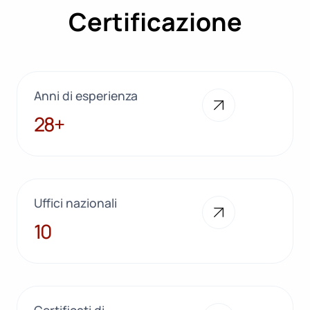
Certificazione
Anni di esperienza
28+
28+
Uffici nazionali
10
10
Certificati di