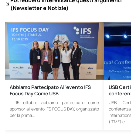
(
Newsletter e Notizie)
Abbiamo Partecipato All’evento IFS
USB Certific
Focus Day Come USB…
conferenza 
Il 15 ottobre abbiamo partecipato come
USB Certifi
sponsor all’evento IFS FOCUS DAY, organizzato
conferenza 
per la prima…
International 
(ITMF) e…