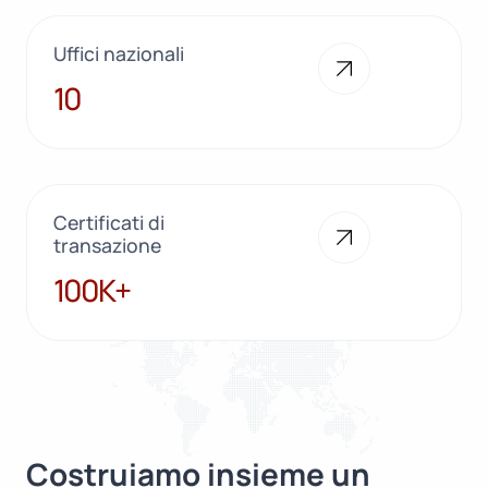
Uffici nazionali
10
10
Certificati di
transazione
100K+
100K+
Costruiamo insieme un