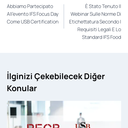
Abbiamo Partecipato
È Stato Tenuto Il
articoli
All’evento IFS Focus Day
Webinar Sulle Norme Di
Come USB Certification
Etichettatura Secondo I
Requisiti Legali E Lo
Standard IFS Food
İlginizi Çekebilecek Diğer
Konular