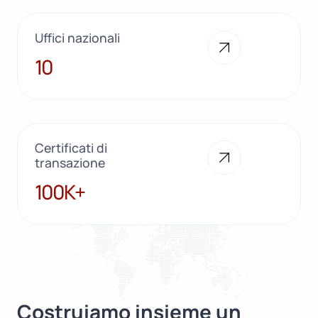
Uffici nazionali
10
10
Certificati di
transazione
100K+
100K+
Costruiamo insieme un