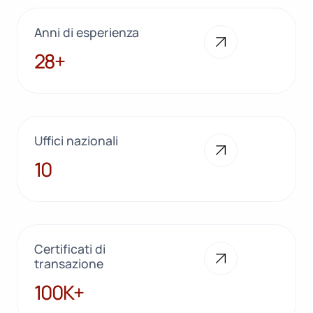
Anni di esperienza
28+
28+
Uffici nazionali
10
10
Certificati di
transazione
100K+
100K+