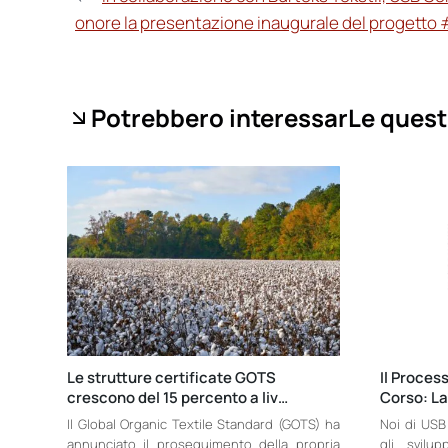
onore la presentazione inaugurale del progetto
Potrebbero interessarLe quest
Le strutture certificate GOTS
Il Proces
crescono del 15 percento a liv…
Corso: L
Il Global Organic Textile Standard (GOTS) ha
Noi di USB
annunciato il proseguimento della propria
gli svilu