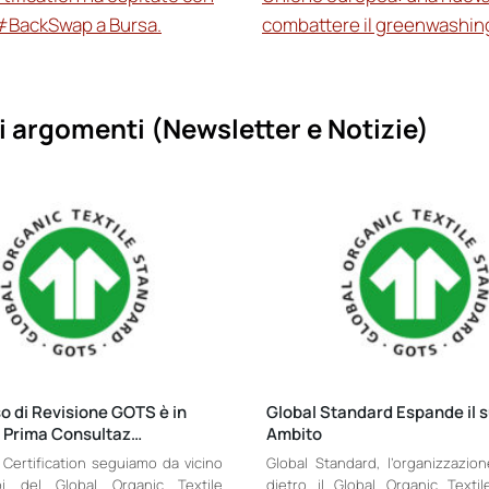
 #BackSwap a Bursa.
combattere il greenwashin
i argomenti (
Newsletter e Notizie)
so di Revisione GOTS è in
Global Standard Espande il 
a Prima Consultaz…
Ambito
 Certification seguiamo da vicino
Global Standard, l’organizzazion
ppi del Global Organic Textile
dietro il Global Organic Texti