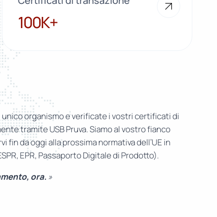
Certificati di transazione
100K+
100K+
n unico organismo e verificate i vostri certificati di
nte tramite USB Pruva. Siamo al vostro fianco
i fin da oggi alla prossima normativa dell’UE in
(ESPR, EPR, Passaporto Digitale di Prodotto).
amento, ora.
»