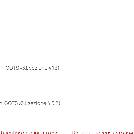
ni GOTS v3.1, sezione 4.1.3)
hi GOTS v3.1, sezione 4.3.2)
rtification ha ospitato con
Unione europea: una nuova di