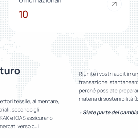
Uffici nazionali
10
10
turo
Riunite i vostri audit in u
transazione istantaneame
perché possiate prepararv
materia di sostenibilità 
ettori tessile, alimentare,
riali, secondo gli
«
Siate parte del cambi
RKAK e IOAS assicurano
 mercati verso cui