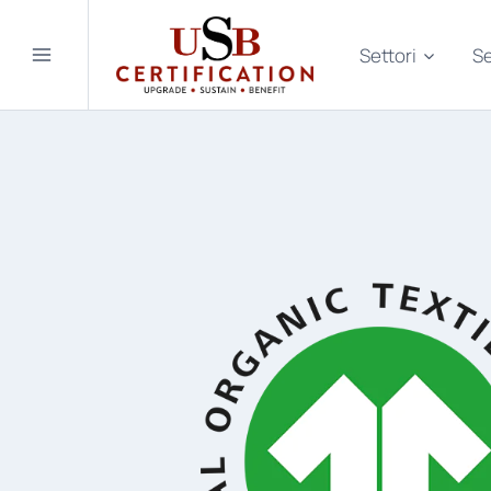
Salta
al
Settori
Se
contenuto