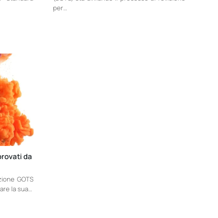
per…
provati da
razione GOTS
care la sua…