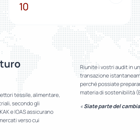
10
10
turo
Riunite i vostri audit in u
transazione istantaneame
perché possiate prepararv
materia di sostenibilità 
ettori tessile, alimentare,
riali, secondo gli
«
Siate parte del cambi
RKAK e IOAS assicurano
 mercati verso cui