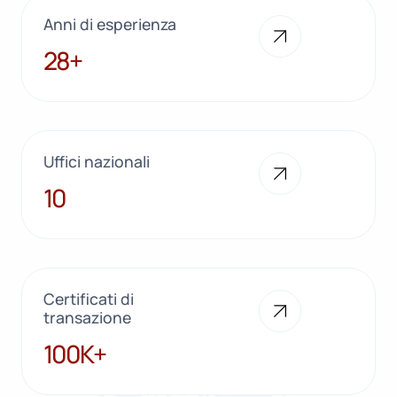
Anni di esperienza
28+
28+
Uffici nazionali
10
10
Certificati di
transazione
100K+
100K+